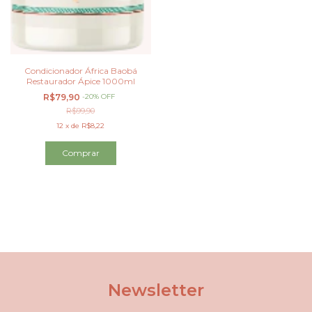
Condicionador África Baobá
Restaurador Ápice 1000ml
R$79,90
-
20
%
OFF
R$99,90
12
x
de
R$8,22
Newsletter