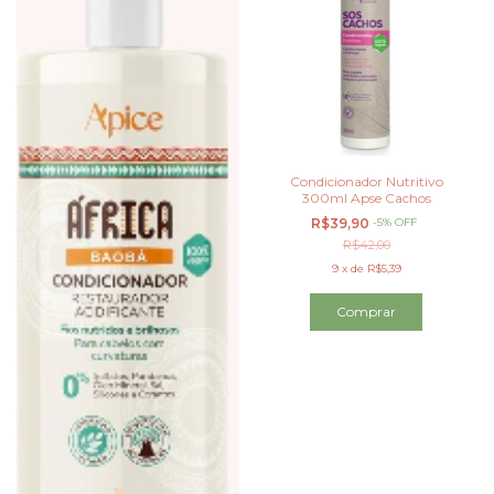
Condicionador Nutritivo
300ml Apse Cachos
R$39,90
-
5
%
OFF
R$42,00
9
x
de
R$5,39