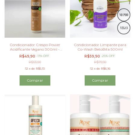
Condicionador Crespo Power
Condicionador Limpante para
Acidificante Vegano 300ml -
Co-Wash BetoBita 500ml
Apse
R$49,90
-
11
%
OFF
R$59,90
-
25
%
OFF
R$55,90
R$79,90
12
x
de
R$5,13
12
x
de
R$6,16