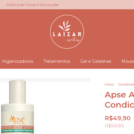
Política de Trocas e Devoluções
Higienizadores
Tratamentos
Gel e Gelatinas
Mous
Início
.
Condicio
Apse A
Condic
R$49,90
R$59,90