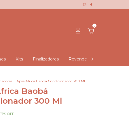
0
ses
Kits
Finalizadores
Revendedora Negra Rosa - Du
nadores
.
Apse Africa Baobá Condicionador 300 Ml
frica Baobá
ionador 300 Ml
-
17
%
OFF