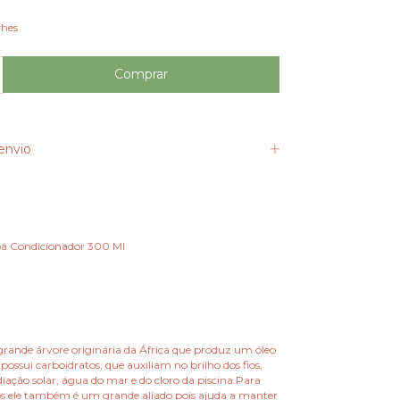
lhes
envio
bá Condicionador 300 Ml
ande árvore originária da África que produz um óleo
ossui carboidratos, que auxiliam no brilho dos fios,
iação solar, água do mar e do cloro da piscina.Para
os ele também é um grande aliado pois ajuda a manter