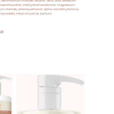
, cetrimonium chloride, alcohol, lactic acid, disodium
roisothiazoline, methylisothiazolinone, magnesium
um chloride, phenoxyethanol, alpha-isomethylionona,
, citronellol, hexyl cinnamal, parfum
ar