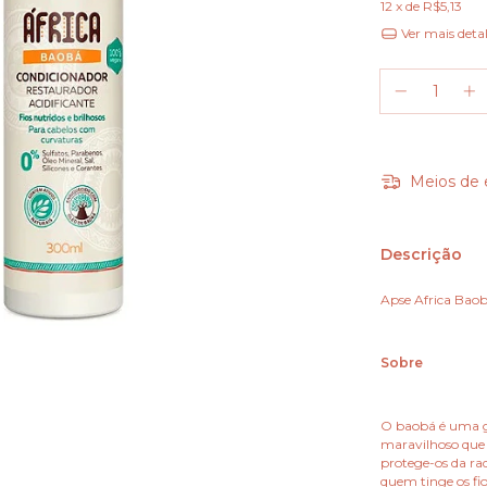
12
x de
R$5,13
Ver mais deta
Meios de 
Descrição
Apse Africa Bao
Sobre
O baobá é uma gr
maravilhoso que p
protege-os da rad
quem tinge os fi