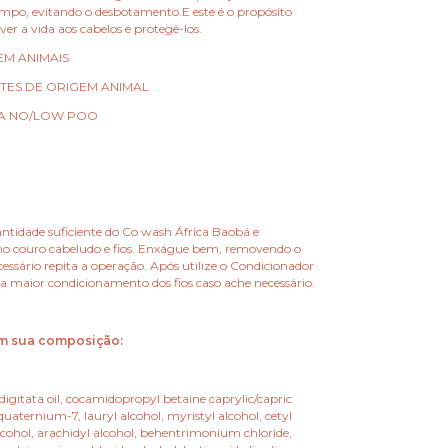
empo, evitando o desbotamento.E este é o propósito
lver a vida aos cabelos e protegê-los.
EM ANIMAIS
TES DE ORIGEM ANIMAL
A NO/LOW POO
tidade suficiente do Co wash África Baobá e
o couro cabeludo e fios. Enxágue bem, removendo o
essário repita a operação. Após utilize o Condicionador
a maior condicionamento dos fios caso ache necessário.
em sua composição:
igitata oil, cocamidopropyl betaine caprylic/capric
yquaternium-7, lauryl alcohol, myristyl alcohol, cetyl
alcohol, arachidyl alcohol, behentrimonium chloride,