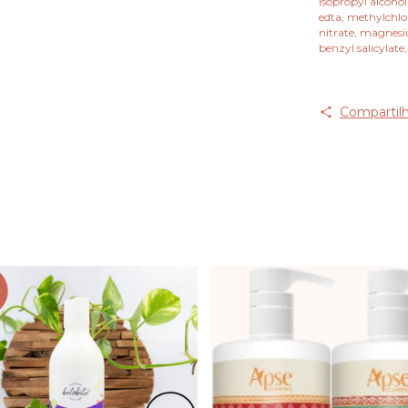
isopropyl alcohol
edta, methylchlo
nitrate, magnesi
benzyl salicylate
Compartilh