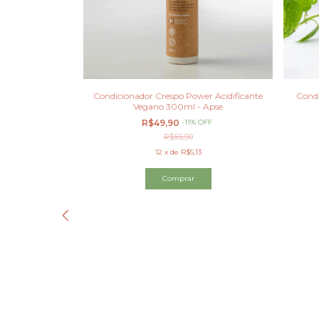
vo 300ml Apse
Condicionador Crespo Power Acidificante
Cond
Vegano 300ml - Apse
OFF
R$49,90
-
11
%
OFF
R$55,90
9
12
x
de
R$5,13