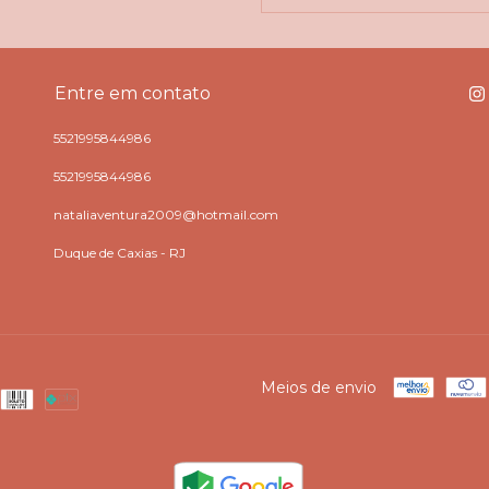
Entre em contato
5521995844986
5521995844986
nataliaventura2009@hotmail.com
Duque de Caxias - RJ
Meios de envio