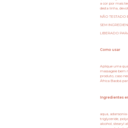
a cor por mais t
desta linha, devo
NÃO TESTADO 
SEM INGREDIEN
LIBERADO PAR
Como usar
Aplique uma quan
massageie bem n
produto, caso nec
África Baobá par
Ingredientes 
aqua, adansonia d
triglyceride, pol
alcohol, stearyl 