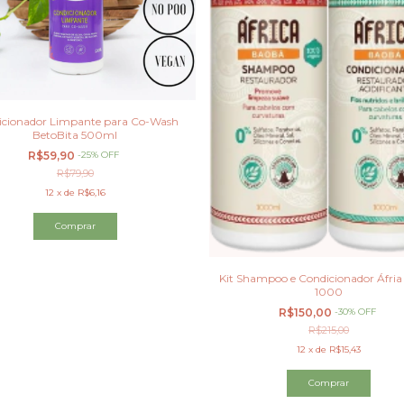
icionador Limpante para Co-Wash
BetoBita 500ml
R$59,90
-
25
%
OFF
R$79,90
12
x
de
R$6,16
Kit Shampoo e Condicionador Áfri
1000
R$150,00
-
30
%
OFF
R$215,00
12
x
de
R$15,43