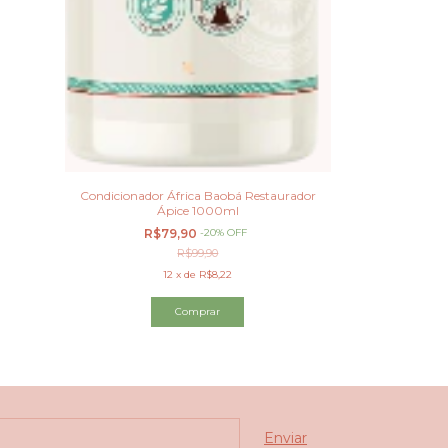
Condicionador África Baobá Restaurador
Ápice 1000ml
R$79,90
-
20
%
OFF
R$99,90
12
x
de
R$8,22