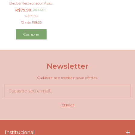
Baobá Restaurador Ápice
1000ml
R$79,90
-
20
%
OFF
R$99,90
12
x
de
R$8,22
Newsletter
Cadastre-se e receba nossas ofertas.
Institucional