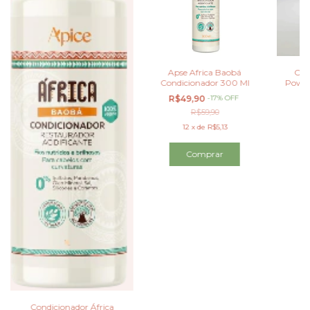
Apse Africa Baobá
Con
Condicionador 300 Ml
Power
R$49,90
-
17
%
OFF
R
R$59,90
12
x
de
R$5,13
Condicionador África