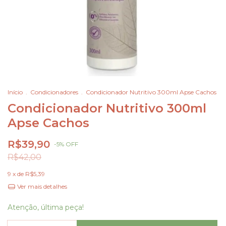
Início
.
Condicionadores
.
Condicionador Nutritivo 300ml Apse Cachos
Condicionador Nutritivo 300ml
Apse Cachos
R$39,90
-
5
%
OFF
R$42,00
9
x de
R$5,39
Ver mais detalhes
Atenção, última peça!