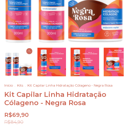
Início
.
Kits
.
Kit Capilar Linha Hidratação Cólageno - Negra Rosa
Kit Capilar Linha Hidratação
Cólageno - Negra Rosa
R$69,90
R$84,90