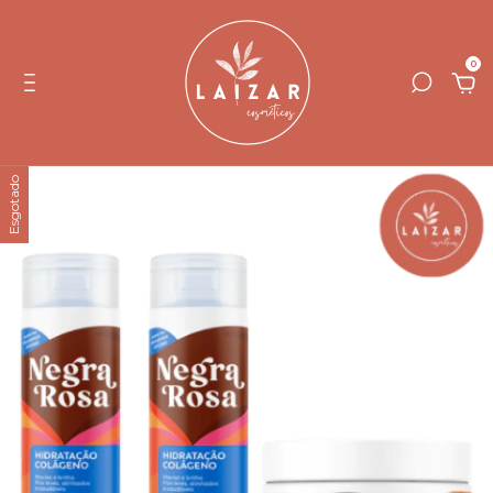
0
Esgotado