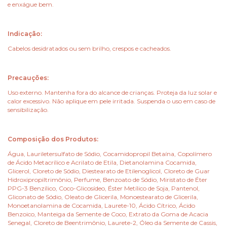
e enxágue bem.
Indicação:
Cabelos desidratados ou sem brilho, crespos e cacheados.
Precauções:
Uso externo. Mantenha fora do alcance de crianças. Proteja da luz solar e
calor excessivo. Não aplique em pele irritada. Suspenda o uso em caso de
sensibilização.
Composição dos Produtos:
Água, Lauriletersulfato de Sódio, Cocamidopropil Betaína, Copolímero
de Ácido Metacrílico e Acrilato de Etila, Dietanolamina Cocamida,
Glicerol, Cloreto de Sódio, Diestearato de Etilenoglicol, Cloreto de Guar
Hidroxipropiltrimônio, Perfume, Benzoato de Sódio, Miristato de Éter
PPG-3 Benzílico, Coco-Glicosídeo, Éster Metílico de Soja, Pantenol,
Gliconato de Sódio, Oleato de Glicerila, Monoestearato de Glicerila,
Monoetanolamina de Cocamida, Laurete-10, Ácido Cítrico, Ácido
Benzoico, Manteiga da Semente de Coco, Extrato da Goma de Acacia
Senegal, Cloreto de Beentrimônio, Laurete-2, Óleo da Semente de Cassis,