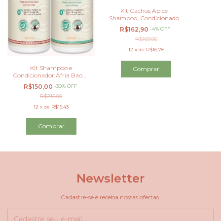
Kit Cachos Apice -
Shampoo, Condicionador,
Máscara e Ativador (4
R$162,90
-
4
%
OFF
ITENS)
R$169,90
12
x
de
R$16,76
Kit Shampoo e
Condicionador Áfria Baobá
1000
R$150,00
-
30
%
OFF
R$215,00
12
x
de
R$15,43
Newsletter
Cadastre-se e receba nossas ofertas.