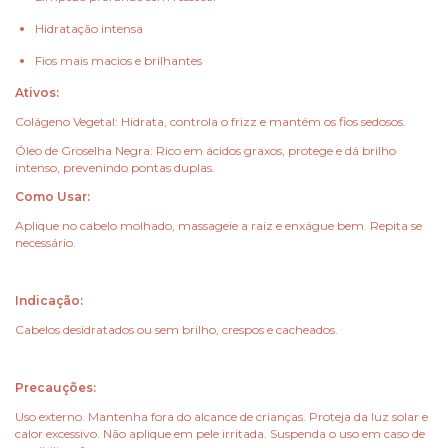
Hidratação intensa
Fios mais macios e brilhantes
Ativos:
Colágeno Vegetal: Hidrata, controla o frizz e mantém os fios sedosos.
Óleo de Groselha Negra: Rico em ácidos graxos, protege e dá brilho
intenso, prevenindo pontas duplas.
Como Usar:
Aplique no cabelo molhado, massageie a raiz e enxágue bem. Repita se
necessário.
Indicação:
Cabelos desidratados ou sem brilho, crespos e cacheados.
Precauções:
Uso externo. Mantenha fora do alcance de crianças. Proteja da luz solar e
calor excessivo. Não aplique em pele irritada. Suspenda o uso em caso de