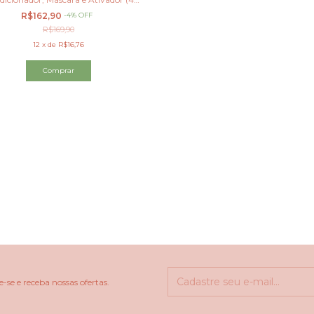
ITENS)
R$162,90
-
4
%
OFF
R$169,90
12
x
de
R$16,76
-se e receba nossas ofertas.