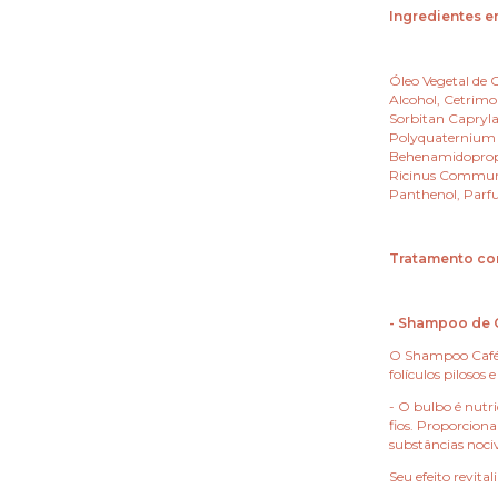
Ingredientes 
Óleo Vegetal de C
Alcohol, Cetrimo
Sorbitan Capryla
Polyquaternium 7
Behenamidopropyl
Ricinus Communi
Panthenol, Parf
Tratamento co
- Shampoo de C
O Shampoo Café V
folículos pilosos 
- O bulbo é nutri
fios. Proporciona
substâncias nociv
Seu efeito revital