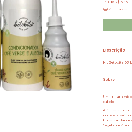
12
x de
R$16,45
Ver mais deta
Descrição
Kit Betobita 03 I
Sobre:
Um tratamento c
cabelo.
Além de proporcio
nocivas à saúde 
bulbo capilar dev
Vegetal de Alecr