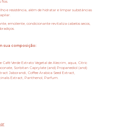
 fios.
lho e resistência, além de hidratar e limpar substâncias
apilar.
ante, emoliente, condicionante revitaliza cabelos secos,
bradiços.
em sua composição:
e Café Verde Extrato Vegetal de Alecrim, aqua, Citric
conate, Sorbitan Caprylate (and) Propanediol (and)
tract Jaborandi, Coffee Arabica Seed Extract,
inalis Extract, Panthenol, Parfum.
ar