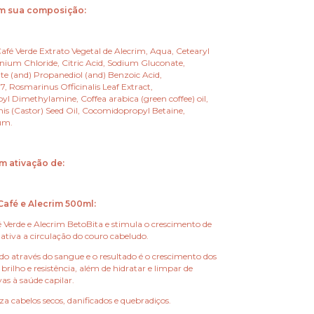
em sua composição:
afé Verde Extrato Vegetal de Alecrim, Aqua, Cetearyl
nium Chloride, Citric Acid, Sodium Gluconate,
te (and) Propanediol (and) Benzoic Acid,
, Rosmarinus Officinalis Leaf Extract,
 Dimethylamine, Coffea arabica (green coffee) oil,
s (Castor) Seed Oil, Cocomidopropyl Betaine,
um.
m ativação de:
afé e Alecrim 500ml:
erde e Alecrim BetoBita e stimula o crescimento de
e ativa a circulação do couro cabeludo.
do através do sangue e o resultado é o crescimento dos
 brilho e resistência, além de hidratar e limpar de
as à saúde capilar.
iza cabelos secos, danificados e quebradiços.