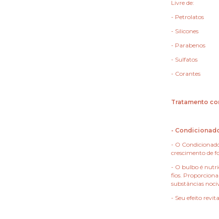
Livre de:
- Petrolatos
- Silicones
- Parabenos
- Sulfatos
- Corantes
Tratamento co
-
Condicionado
- O Condicionado
crescimento de fo
- O bulbo é nutri
fios. Proporciona
substâncias nociv
- Seu efeito revit