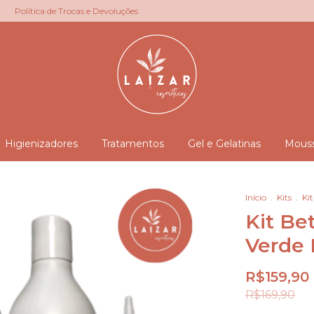
Política de Trocas e Devoluções
Higienizadores
Tratamentos
Gel e Gelatinas
Mous
Início
.
Kits
.
Kit
Kit Bet
Verde 
R$159,90
R$169,90