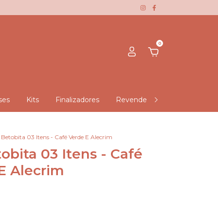
0
ses
Kits
Finalizadores
Revendedora Negra Rosa - Du
 Betobita 03 Itens - Café Verde E Alecrim
obita 03 Itens - Café
E Alecrim