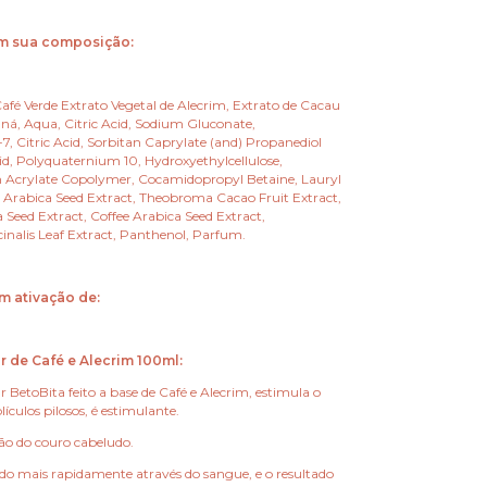
em sua composição:
Café Verde Extrato Vegetal de Alecrim, Extrato de Cacau
ná, Aqua, Citric Acid, Sodium Gluconate,
, Citric Acid, Sorbitan Caprylate (and) Propanediol
id, Polyquaternium 10, Hydroxyethylcellulose,
 Acrylate Copolymer, Cocamidopropyl Betaine, Lauryl
a Arabica Seed Extract, Theobroma Cacao Fruit Extract,
 Seed Extract, Coffee Arabica Seed Extract,
inalis Leaf Extract, Panthenol, Parfum.
m ativação de:
r de Café e Alecrim 100ml:
r BetoBita feito a base de Café e Alecrim, estimula o
lículos pilosos, é estimulante.
ção do couro cabeludo.
ido mais rapidamente através do sangue, e o resultado