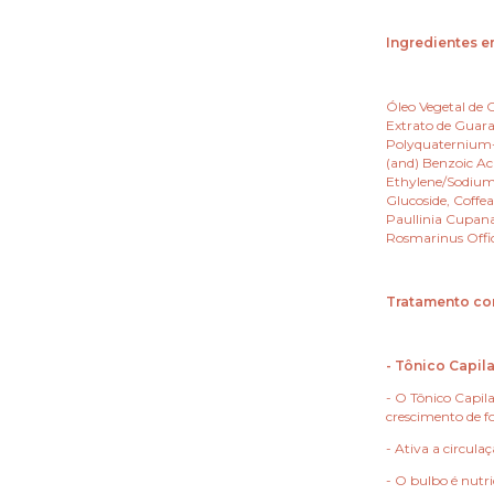
Ingredientes 
Óleo Vegetal de 
Extrato de Guara
Polyquaternium-7
(and) Benzoic Ac
Ethylene/Sodium
Glucoside, Coffe
Paullinia Cupana
Rosmarinus Offic
Tratamento co
- Tônico Capila
- O Tônico Capila
crescimento de fo
- Ativa a circula
- O bulbo é nutr