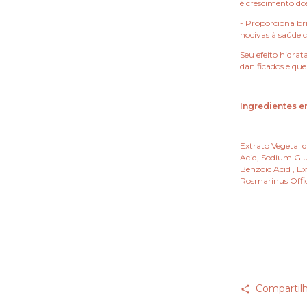
é crescimento dos
- Proporciona bri
nocivas à saúde c
Seu efeito hidrat
danificados e que
Ingredientes 
Extrato Vegetal d
Acid, Sodium Glu
Benzoic Acid , Ex
Rosmarinus Offic
Compartilh