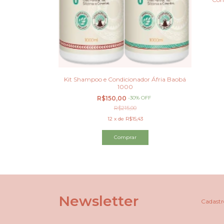
Kit Shampoo e Condicionador Áfria Baobá
1000
R$150,00
-
30
%
OFF
R$215,00
12
x
de
R$15,43
Newsletter
Cadastre