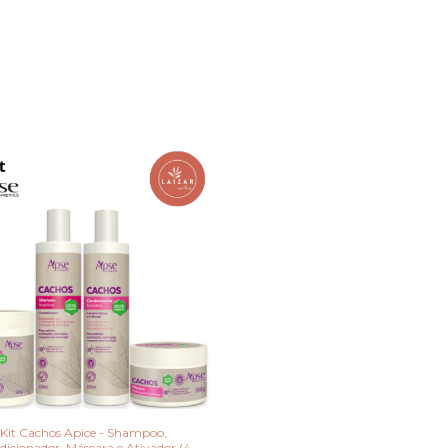
Kit Cachos Apice - Shampoo,
icionador, Máscara e Ativador (4