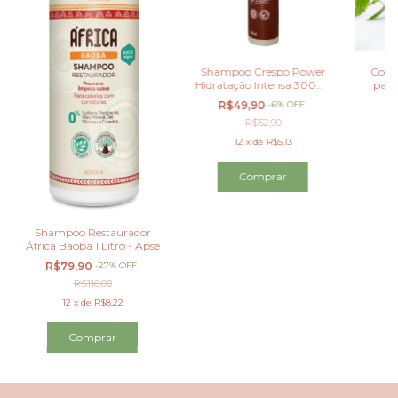
Shampoo Crespo Power
Cond
Hidratação Intensa 300ml
para
- 100% Vegano
R$49,90
-
6
%
OFF
R
R$52,90
12
x
de
R$5,13
Shampoo Restaurador
África Baobá 1 Litro - Apse
R$79,90
-
27
%
OFF
R$110,00
12
x
de
R$8,22