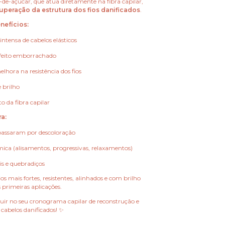
-de-açúcar, que atua diretamente na fibra capilar,
uperação da estrutura dos fios danificados
.
nefícios:
ntensa de cabelos elásticos
feito emborrachado
lhora na resistência dos fios
 brilho
o da fibra capilar
a:
passaram por descoloração
ica (alisamentos, progressivas, relaxamentos)
is e quebradiços
os mais fortes, resistentes, alinhados e com brilho
 primeiras aplicações.
cluir no seu cronograma capilar de reconstrução e
 cabelos danificados! ✨