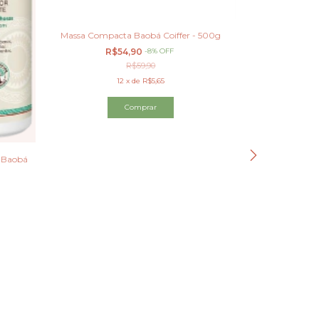
Massa Compacta Baobá Coiffer - 500g
Apice Ph Co
Acidifica
R$54,90
-
8
%
OFF
R$
R$59,90
12
x
de
R$5,65
a Baobá