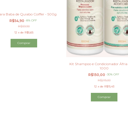
ra Baba de Quiabo Coiffer - 500g
R$54,90
-
8
%
OFF
R$59,90
12
x
de
R$5,65
Kit Shampoo e Condicionador Áfri
1000
R$150,00
-
30
%
OFF
R$215,00
12
x
de
R$15,43