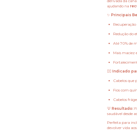
derivada da cana
ajudando na
rec
✨
Principais Be
Recuperação i
Redução do e
Até 70% de me
Mais maciez e
Fortaleciment
💆‍♀️
Indicado par
Cabelos que 
Fios com quím
Cabelos fráge
💡
Resultado:
Fi
saudável desde as
Perfeita para in
devolver vida aos