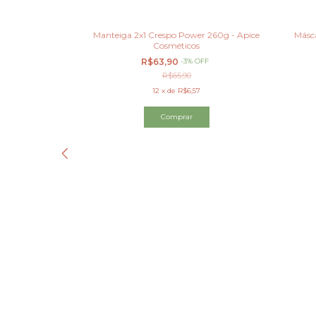
Multifuncional -
Manteiga 2x1 Crespo Power 260g - Apice
Másca
rata e Finaliza
Cosméticos
%
OFF
R$63,90
-
3
%
OFF
R$65,90
80
12
x
de
R$6,57