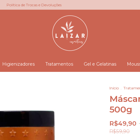
Política de Trocas e Devoluções
Higienizadores
Tratamentos
Gel e Gelatinas
Mous
Início
.
Tratame
Máscar
500g
R$49,90
R$59,90