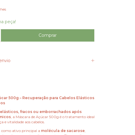
lhes
ma peça!
envio
car 500g – Recuperação para Cabelos Elásticos
dos
elásticos, fracos ou emborrachados após
micos
, a Máscara de Açúcar 500g é o tratamento ideal
ça e vitalidade aos cabelos.
 como ativo principal a
molécula de sacarose
,