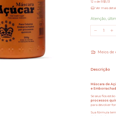
12
x de
R$5,13
Ver mais deta
Atenção, últi
Meios de 
Descrição
Máscara de Açú
e Emborracha
Se seus fios estão
processos quí
para devolver for
Sua fórmula tem