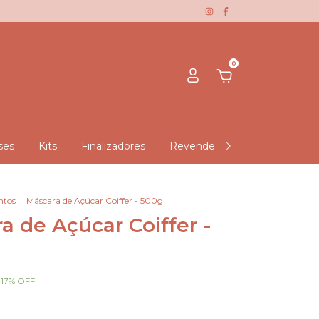
0
ses
Kits
Finalizadores
Revendedora Negra Rosa - Du
ntos
.
Máscara de Açúcar Coiffer - 500g
a de Açúcar Coiffer -
-
17
%
OFF