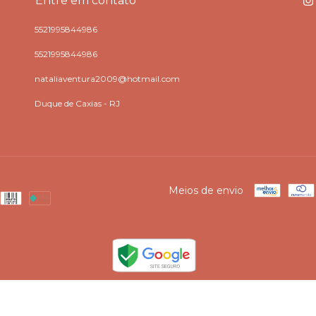
Entre em contato
5521995844986
5521995844986
nataliaventura2009@hotmail.com
Duque de Caxias - RJ
Meios de envio
. Todos os direitos reservados.