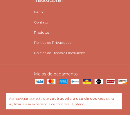
Institucional
Início
Contato
Produtos
Política de Privacidade
Política de Trocas e Devoluções
Meios de pagamento
Ao navegar por este site
você aceita o uso de cookies
para
agilizar a sua experiência de compra.
Entendi
Copyright SANDRO DA SILVEIRA 99102676753 - 48010697000108 - 2026