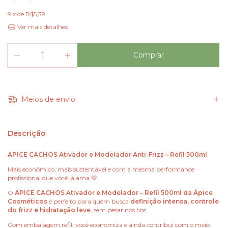
9
x de
R$5,39
Ver mais detalhes
Meios de envio
Descrição
APICE CACHOS Ativador e Modelador Anti-Frizz – Refil 500ml
Mais econômico, mais sustentável e com a mesma performance
profissional que você já ama 💚
O
APICE CACHOS Ativador e Modelador – Refil 500ml da
Ápice
Cosméticos
é perfeito para quem busca
definição intensa, controle
do frizz e hidratação leve
, sem pesar nos fios.
Com embalagem refil, você economiza e ainda contribui com o meio