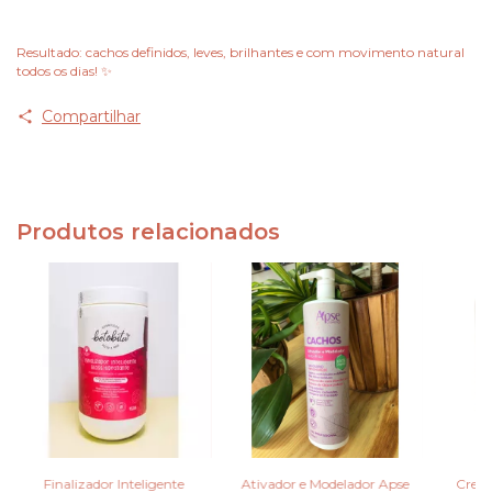
Resultado: cachos definidos, leves, brilhantes e com movimento natural
todos os dias! ✨
Compartilhar
Produtos relacionados
Finalizador Inteligente
Ativador e Modelador Apse
Creme