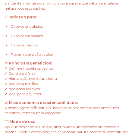
ambiente, mantendo a fórmula consagrada que valoriza a beleza
natural dos seus cachos.
✨
Indicado para:
Cabelos ondulados
Cabelos cacheados
Cabelos crespos
Fios em transição capilar
💚
Principais Benefícios:
✔ Define e modela os cachos
✔ Controla o frizz
✔ Hidratação leve e duradoura
✔ Não pesa nos fios
✔ Não deixa resíduos
✔ Ideal para day after
🌿
Mais economia e sustentabilidade:
A embalagem refil reduz o uso de plástico e oferece excelente custo-
benefício, perfeita para reposição.
💆‍♀️
Modo de uso:
Aplique nos cabelos úmidos, distribuindo uniformemente mecha a
mecha. Modele como desejar e deixe secar naturalmente ou com difusor.