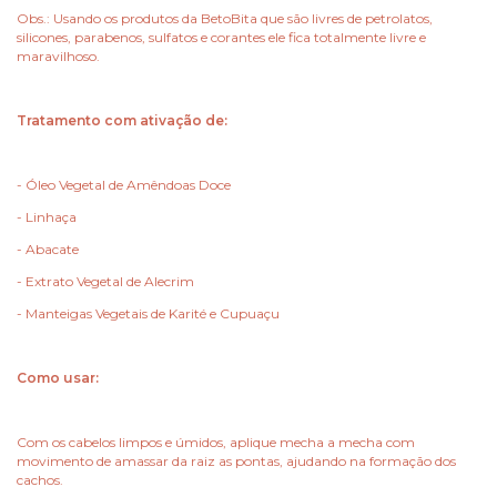
Obs.: Usando os produtos da BetoBita que são livres de petrolatos,
silicones, parabenos, sulfatos e corantes ele fica totalmente livre e
maravilhoso.
Tratamento com ativação de:
- Óleo Vegetal de Amêndoas Doce
- Linhaça
- Abacate
- Extrato Vegetal de Alecrim
- Manteigas Vegetais de Karité e Cupuaçu
Como usar:
Com os cabelos limpos e úmidos, aplique mecha a mecha com
movimento de amassar da raiz as pontas, ajudando na formação dos
cachos.