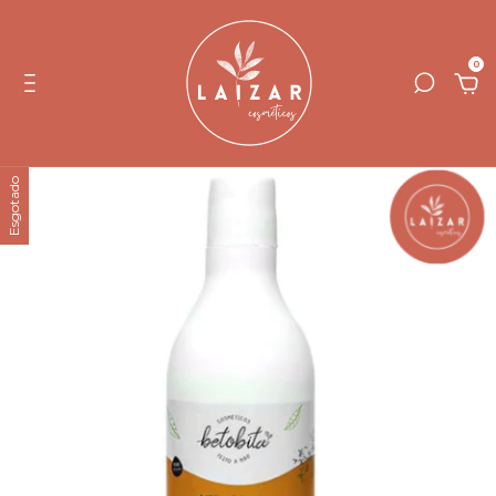
0
Esgotado