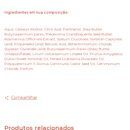
Ingredientes em sua composição:
Aqua, Cetearyl Alcohol, Citric Acid, Panthenol, Shea Butter
Butyrospermum parkii, Theobroma Grandiloquente Seed Butter,
Rosmarinus Officinalis Extract, Sodium Gluconate, Sorbitan Caprylate
(and) Propanediol (and) Benzoic Acid, Behentrimonium Choride,
Soybean Glycerides (and) Butyrospermum Parkii (Shea) Butter
Unsaponifiables, Linum Usitatissimum Linseed Oil, Prunus Amygdalus
Dulcis (Sweet Almond) Oil, Persea Gratissima (Avocado) Oil,
Polyquaternium 7, Ricinus Communis Castor Seed Oil, Cetrimonium
Chloride, Parfum.
Compartilhar
Produtos relacionados