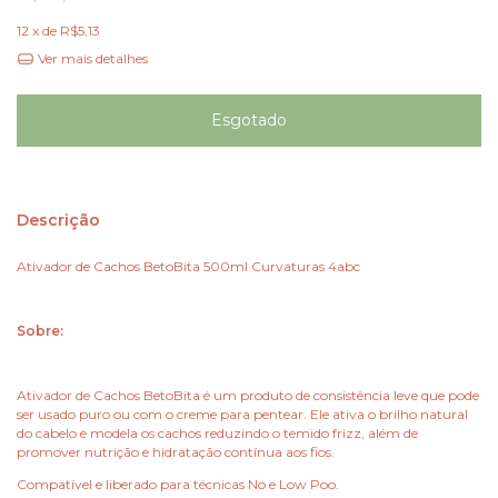
12
x de
R$5,13
Ver mais detalhes
Descrição
Ativador de Cachos BetoBita 500ml Curvaturas 4abc
Sobre:
Ativador de Cachos BetoBita é um produto de consistência leve que pode
ser usado puro ou com o creme para pentear. Ele ativa o brilho natural
do cabelo e modela os cachos reduzindo o temido frizz, além de
promover nutrição e hidratação contínua aos fios.
Compatível e liberado para técnicas No e Low Poo.