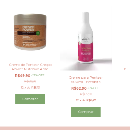
Creme de Pentear Crespo
At
Power Nutritivo Apse
Bet
500g
R$49,90
-
17
%
OFF
R
Creme para Pentear
R$59,90
500ml - Betobita
12
x
de
R$5,13
R$62,90
-
5
%
OFF
R$65,90
12
x
de
R$6,47