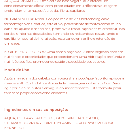
ACQUACREAM C22: Uma cera de base vegetal que oferece um
condicionamento eficaz, com propriedades emulsificantes que agem
profundamente nas cutículas das fibras capilares.
NUTRIAMINO CA: Produzido por meio de vias biotecnológicas e
fermentação enzimática, este ativo, proveniente de fontes como milho,
cana-de-açúcar e mandioca, promove a restauração das microestruturas
corticais internas dos cabelos, tornando-os resistentes e restaurando o
equilíbrio natural de hidratação, resultando em brilho e retenção de
umidade.
K-OIL BLEND 12 ÓLEOS: Uma combinação de 12 óleos vegetais ricos em
nutrientes e propriedades que proporcionam uma hidratação profunda e
nutrição aos fios, promovendo saúde e sedosidade aos cabelos.
Modo de Uso:
Após a lavagem dos cabelos com o seu shampoo Apse favorito, aplique a
máscara Ph Control Anti-Porosidade, massageando bem os fios. Deixe
agir por 3 a 5 minutos e enxágue abundantemente. Esta fórmula possui
também propriedades condicionantes.
Ingredientes em sua composição:
AQUA, CETEARYL ALCOHOL, GLYCERIN, LACTIC ACID,
STEARAMIDOPROPYL DIMETHYLAMINE, ORBIGNYA SPECIOSA
KERNEL OIL,