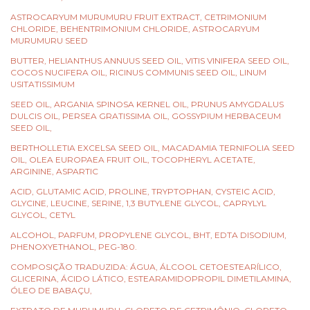
ASTROCARYUM MURUMURU FRUIT EXTRACT, CETRIMONIUM
CHLORIDE, BEHENTRIMONIUM CHLORIDE, ASTROCARYUM
MURUMURU SEED
BUTTER, HELIANTHUS ANNUUS SEED OIL, VITIS VINIFERA SEED OIL,
COCOS NUCIFERA OIL, RICINUS COMMUNIS SEED OIL, LINUM
USITATISSIMUM
SEED OIL, ARGANIA SPINOSA KERNEL OIL, PRUNUS AMYGDALUS
DULCIS OIL, PERSEA GRATISSIMA OIL, GOSSYPIUM HERBACEUM
SEED OIL,
BERTHOLLETIA EXCELSA SEED OIL, MACADAMIA TERNIFOLIA SEED
OIL, OLEA EUROPAEA FRUIT OIL, TOCOPHERYL ACETATE,
ARGININE, ASPARTIC
ACID, GLUTAMIC ACID, PROLINE, TRYPTOPHAN, CYSTEIC ACID,
GLYCINE, LEUCINE, SERINE, 1,3 BUTYLENE GLYCOL, CAPRYLYL
GLYCOL, CETYL
ALCOHOL, PARFUM, PROPYLENE GLYCOL, BHT, EDTA DISODIUM,
PHENOXYETHANOL, PEG-180.
COMPOSIÇÃO TRADUZIDA: ÁGUA, ÁLCOOL CETOESTEARÍLICO,
GLICERINA, ÁCIDO LÁTICO, ESTEARAMIDOPROPIL DIMETILAMINA,
ÓLEO DE BABAÇU,